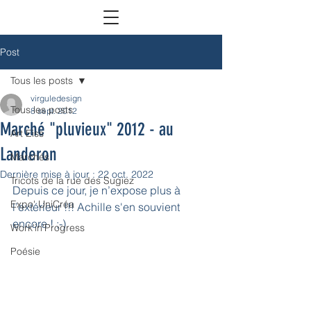
Post
Tous les posts
virguledesign
Tous les posts
8 sept. 2012
Marché "pluvieux" 2012 - au
Art Eiss
Landeron
Marchés
Dernière mise à jour :
22 oct. 2022
Tricots de la rue des Sugiez
Depuis ce jour, je n’expose plus à 
Expo' UniCréa
l’extérieur !!! Achille s'en souvient 
encore ! ;-)
Work'in'Progress
Poésie