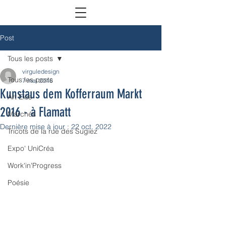
Post
Tous les posts
virguledesign
Tous les posts
7 mai 2016
Kunstaus dem Kofferraum Markt
Art Eiss
2016 - à Flamatt
Marchés
Dernière mise à jour :
22 oct. 2022
Tricots de la rue des Sugiez
Expo' UniCréa
Work'in'Progress
Poésie