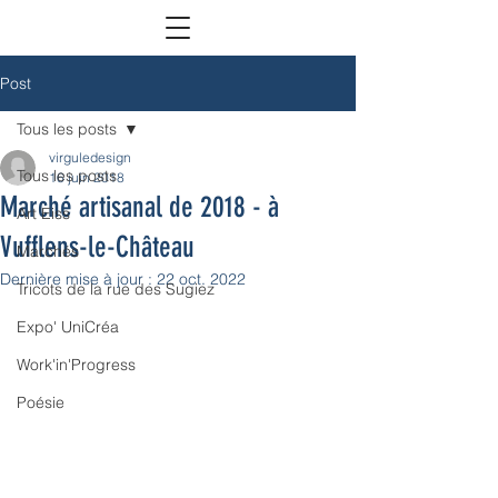
Post
Tous les posts
virguledesign
Tous les posts
16 juin 2018
Marché artisanal de 2018 - à
Art Eiss
Vufflens-le-Château
Marchés
Dernière mise à jour :
22 oct. 2022
Tricots de la rue des Sugiez
Expo' UniCréa
Work'in'Progress
Poésie