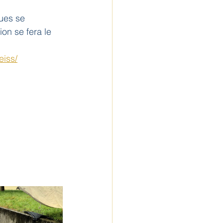
ques se 
on se fera le 
eiss/