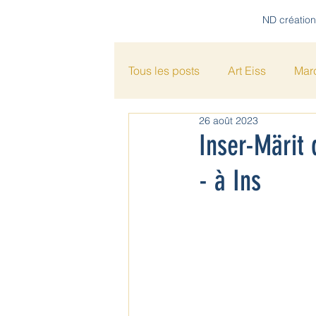
ND création
Tous les posts
Art Eiss
Mar
26 août 2023
Poésie
Inser-Märit
- à Ins