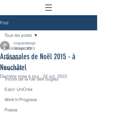
Post
Tous les posts
virguledesign
Tous les posts
26 déc. 2015
Artisanales de Noël 2015 - à
Art Eiss
Neuchâtel
Marchés
Dernière mise à jour :
22 oct. 2022
Tricots de la rue des Sugiez
Expo' UniCréa
Work'in'Progress
Poésie